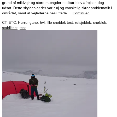
grund af mildvejr og store mængder nedbør blev afrejsen dog
udsat. Dette skyldes at der var høj og vanskelig skredproblematik i
området, samt at vejlederne besluttede …
Continued
CT
,
ETC
,
Hurrungane
,
hvl
,
lille sneblok test
,
rutsjeblok
,
snøblok
,
stabilitest
,
test