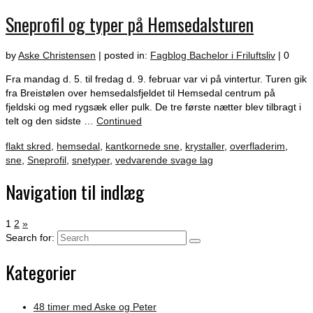
Sneprofil og typer på Hemsedalsturen
by
Aske Christensen
|
posted in:
Fagblog Bachelor i Friluftsliv
|
0
Fra mandag d. 5. til fredag d. 9. februar var vi på vintertur. Turen gik
fra Breistølen over hemsedalsfjeldet til Hemsedal centrum på
fjeldski og med rygsæk eller pulk. De tre første nætter blev tilbragt i
telt og den sidste …
Continued
flakt skred
,
hemsedal
,
kantkornede sne
,
krystaller
,
overfladerim
,
sne
,
Sneprofil
,
snetyper
,
vedvarende svage lag
Navigation til indlæg
1
2
»
Search for:
Kategorier
48 timer med Aske og Peter