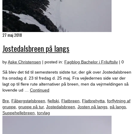
27
maj 2018
Jostedalsbreen på langs
by
Aske Christensen
|
posted in:
Fagblog Bachelor i Friluftsliv
|
0
Så blev det tid til semesterets sidste tur, der gik over Jostedalsbreen
fra onsdag d. 23 til fredag d. 25 maj. Fra vejledernes side var der
lagt op til flere rute alternativer på breen, men da vejrmeldingen så
lovende ud …
Continued
Bre
,
Fåbergstølsbreen
,
fjellski
,
Flatbreen
,
Flatbrehytta
,
forflytning af
gruppe
,
gruppe på tur
,
Jostedalsbreen
,
Josten på langs
,
på langs
,
Suppehellebreen
,
torvlag