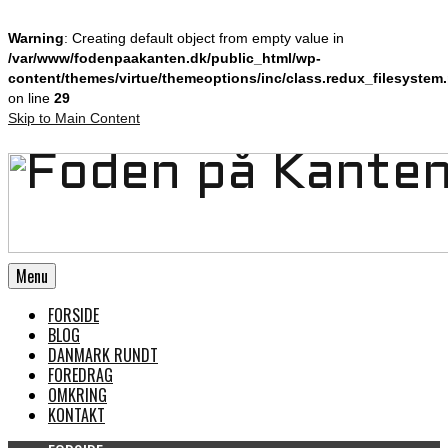
Warning
: Creating default object from empty value in
/var/www/fodenpaakanten.dk/public_html/wp-
content/themes/virtue/themeoptions/inc/class.redux_filesystem
on line
29
Skip to Main Content
Menu
FORSIDE
BLOG
DANMARK RUNDT
FOREDRAG
OMKRING
KONTAKT