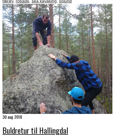
færøy
,
robåde
,
sea kayaking
,
solund
30
aug 2018
Buldretur til Hallingdal