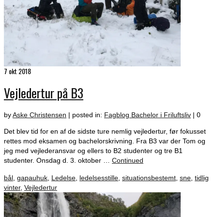
7
okt 2018
Vejledertur på B3
by
Aske Christensen
|
posted in:
Fagblog Bachelor i Friluftsliv
|
0
Det blev tid for en af de sidste ture nemlig vejledertur, før fokusset
rettes mod eksamen og bachelorskrivning. Fra B3 var der Tom og
jeg med vejlederansvar og ellers to B2 studenter og tre B1
studenter. Onsdag d. 3. oktober …
Continued
bål
,
gapauhuk
,
Ledelse
,
ledelsesstille
,
situationsbestemt
,
sne
,
tidlig
vinter
,
Vejledertur