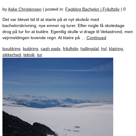
by
Aske Christensen
|
posted in:
Fagblog Bachelor i Friluftsliv
|
0
Det var blevet tid til at starte på et nyt skoleår med
bachelorskrivning, nye emner og turer. Efter nogle få skoledage
drog på tur for at buldre. Egentlig skulle vi drage til Veitastrond, men
vejrmeldingen lovende regn. At klatre på …
Continued
bouldring
,
buldring
,
cash pads
,
friluftsliv
,
hallingdal
,
hvl
,
klatring
,
sikkerhed
,
teknik
,
tur