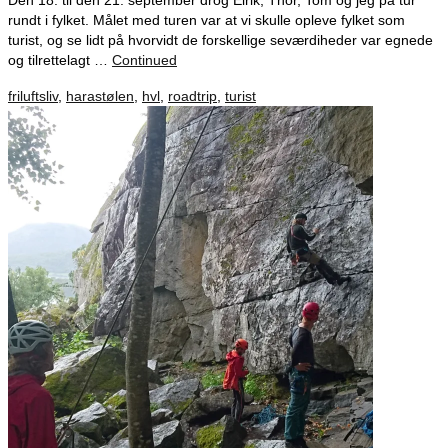
Den 18. til den 21. september drog Eirik, Thor, Tom og jeg på tur
rundt i fylket. Målet med turen var at vi skulle opleve fylket som
turist, og se lidt på hvorvidt de forskellige seværdiheder var egnede
og tilrettelagt …
Continued
friluftsliv
,
harastølen
,
hvl
,
roadtrip
,
turist