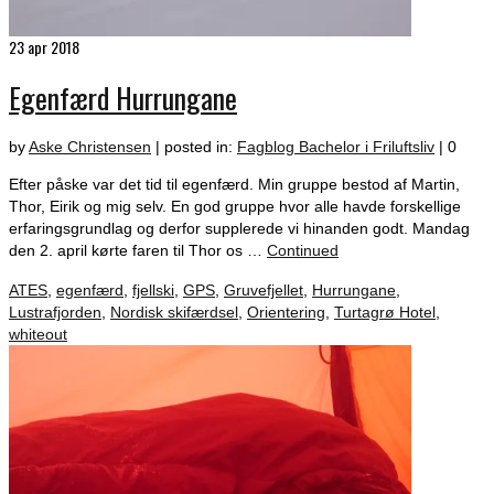
23
apr 2018
Egenfærd Hurrungane
by
Aske Christensen
|
posted in:
Fagblog Bachelor i Friluftsliv
|
0
Efter påske var det tid til egenfærd. Min gruppe bestod af Martin,
Thor, Eirik og mig selv. En god gruppe hvor alle havde forskellige
erfaringsgrundlag og derfor supplerede vi hinanden godt. Mandag
den 2. april kørte faren til Thor os …
Continued
ATES
,
egenfærd
,
fjellski
,
GPS
,
Gruvefjellet
,
Hurrungane
,
Lustrafjorden
,
Nordisk skifærdsel
,
Orientering
,
Turtagrø Hotel
,
whiteout