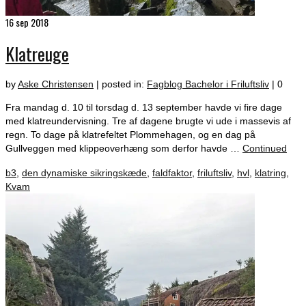
16
sep 2018
Klatreuge
by
Aske Christensen
|
posted in:
Fagblog Bachelor i Friluftsliv
|
0
Fra mandag d. 10 til torsdag d. 13 september havde vi fire dage
med klatreundervisning. Tre af dagene brugte vi ude i massevis af
regn. To dage på klatrefeltet Plommehagen, og en dag på
Gullveggen med klippeoverhæng som derfor havde …
Continued
b3
,
den dynamiske sikringskæde
,
faldfaktor
,
friluftsliv
,
hvl
,
klatring
,
Kvam