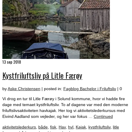
13
sep 2018
Kystfriluftsliv på Litle Færøy
by
Aske Christensen
|
posted in:
Fagblog Bachelor i Friluftsliv
|
0
Vi drog en tur til Litle Færøy i Solund kommune, hvor vi hadde fire
dage med temaet kystfriluftsliv. To af dagene var med den moderne
friluftslivsaktiviteten havkajak. Her tog vi aktivitetslederkursus med
Eivind Aadland som vejleder, og her var fokus …
Continued
aktivitetslederkurs
,
både
,
fisk
,
Hav
,
hvl
,
Kajak
,
kystfriluftsliv
,
litle