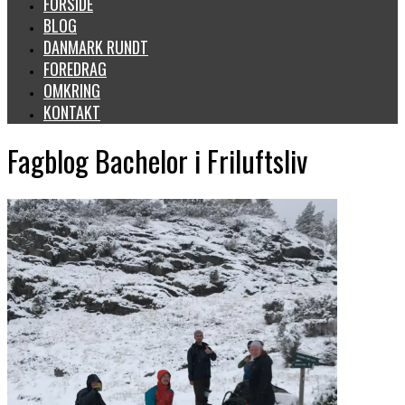
FORSIDE
BLOG
DANMARK RUNDT
FOREDRAG
OMKRING
KONTAKT
Fagblog Bachelor i Friluftsliv