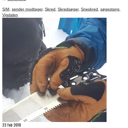
S/M
,
sender modtager
,
Skred
,
Skredsøger
,
Sneskred
,
søgestang
,
Vigdalen
23
feb 2018