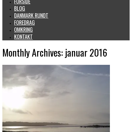
FORSIDE
BLOG
DANMARK RUNDT
FOREDRAG
OMKRING
KONTAKT
Monthly Archives: januar 2016