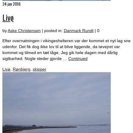
24
jan 2016
Livø
by
Aske Christensen
|
posted in:
Danmark Rundt
|
0
Efter overnatningen i vikingeshelteren var der kommet et nyt lag sne
udenfor. Det fik dog ikke lov til at blive liggende, da tøvejret var
kommet og tilmed en tæt tåge. Jeg gik hele dagen med dårlig
sigtbarhed. Nogle steder gjorde …
Continued
Livø
,
Rønbjerg
,
skipper