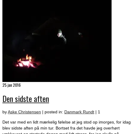
25
jan 2016
Den sidste aften
by
Aske Christensen
|
posted in:
Danmark Rundt
|
1
Det var med en lidt mærkelig følelse at jeg stod op imorges, for idag
blev sidste aften på min tur. Bortset fra det havde jeg overhørt