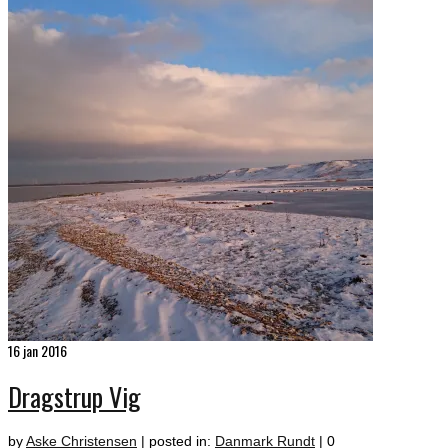
16
jan 2016
Dragstrup Vig
by
Aske Christensen
|
posted in:
Danmark Rundt
|
0