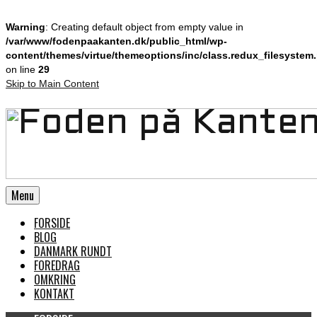
Warning
: Creating default object from empty value in
/var/www/fodenpaakanten.dk/public_html/wp-
content/themes/virtue/themeoptions/inc/class.redux_filesystem
on line
29
Skip to Main Content
Menu
FORSIDE
BLOG
DANMARK RUNDT
FOREDRAG
OMKRING
KONTAKT