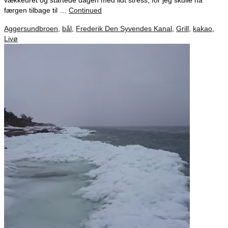
vækkeuret og startede dagen med lidt stress, for jeg skulle nå
færgen tilbage til …
Continued
Aggersundbroen
,
bål
,
Frederik Den Syvendes Kanal
,
Grill
,
kakao
,
Livø