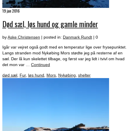
19
jan 2016
Død sæl, løs hund og gamle minder
by
Aske Christensen
|
posted in:
Danmark Rundt
|
0
Igår var vejret også godt med en temperatur lige over frysepunktet.
Langs stranden mod Nykøbing Mors stødte jeg på resterne af en
sæl. Der lå kun skelettet tilbage, og først var jeg lidt i tvivl om hvad
det mon var …
Continued
død sæl
,
Fur
,
løs hund
,
Mors
,
Nykøbing
,
shelter