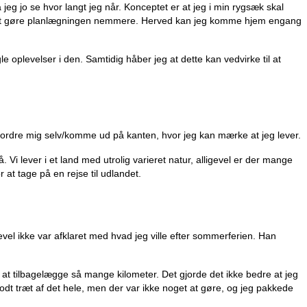
eg jo se hvor langt jeg når. Konceptet er at jeg i min rygsæk skal
 for at gøre planlægningen nemmere. Herved kan jeg komme hjem engang
 oplevelser i den. Samtidig håber jeg at dette kan vedvirke til at
fordre mig selv/komme ud på kanten, hvor jeg kan mærke at jeg lever.
Vi lever i et land med utrolig varieret natur, alligevel er der mange
 at tage på en rejse til udlandet.
evel ikke var afklaret med hvad jeg ville efter sommerferien. Han
 at tilbagelægge så mange kilometer. Det gjorde det ikke bedre at jeg
 godt træt af det hele, men der var ikke noget at gøre, og jeg pakkede