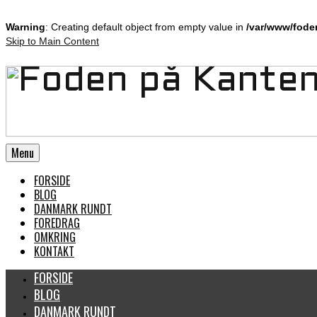
Warning
: Creating default object from empty value in
/var/www/fode
Skip to Main Content
Menu
FORSIDE
BLOG
DANMARK RUNDT
FOREDRAG
OMKRING
KONTAKT
FORSIDE
BLOG
DANMARK RUNDT