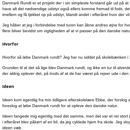
Danmark Rundt er et projekt der i sin simpleste forstand går ud på at
have alt det nødvendige udstyr også ellers komme fremad til fods, d
imellem og få tjekket op på udstyr, blandt andet i efteråret hvor der vi
Jeg håber at jeg i forbindelse med turen kan åbne andres øjne for hvo
flere bliver bevidst om vigtigheden af at vi passer på den danske natu
Hvorfor
Hvorfor så løbe Danmark rundt? Jeg har nu siddet på skolebænken i 3
Grunden til at det så lige blev Danmark rundt, og ikke en tur til alve
der aldrig oplever det, på trods af at de har været på rejser ude i den
Ideen
Ideen kom egentlig fra min tidligere efterskolelære Ebbe, der forslog 
foreslog at løbe Danmark rundt for at opleve den danske natur.
Ideen fangede mig egentlig med det samme, men det var et ret stort pr
i efteråret blev påkørt af en bil, da jeg cyklede hjem fra skole. Jeg s
ideen væk.