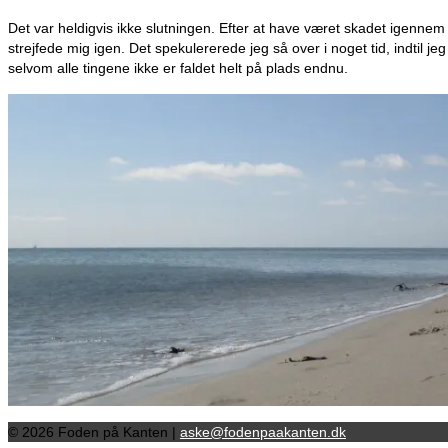
Det var heldigvis ikke slutningen. Efter at have været skadet igennem
strejfede mig igen. Det spekulererede jeg så over i noget tid, indtil j
selvom alle tingene ikke er faldet helt på plads endnu.
© 2026 Foden på Kanten |
aske@fodenpaakanten.dk