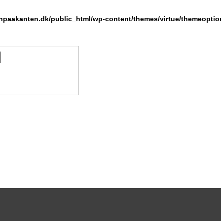
npaakanten.dk/public_html/wp-content/themes/virtue/themeoption