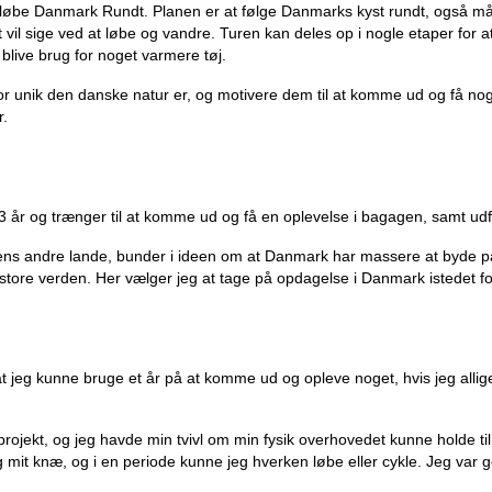
 løbe Danmark Rundt. Planen er at følge Danmarks kyst rundt, også må j
et vil sige ved at løbe og vandre. Turen kan deles op i nogle etaper
l blive brug for noget varmere tøj.
r unik den danske natur er, og motivere dem til at komme ud og få nogle
r.
 år og trænger til at komme ud og få en oplevelse i bagagen, samt ud
rdens andre lande, bunder i ideen om at Danmark har massere at byde på. 
 store verden. Her vælger jeg at tage på opdagelse i Danmark istedet for
at jeg kunne bruge et år på at komme ud og opleve noget, hvis jeg allig
ojekt, og jeg havde min tvivl om min fysik overhovedet kunne holde til
log mit knæ, og i en periode kunne jeg hverken løbe eller cykle. Jeg var