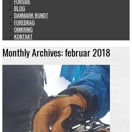
FORSIDE
BLOG
DANMARK RUNDT
FOREDRAG
OMKRING
KONTAKT
Monthly Archives: februar 2018