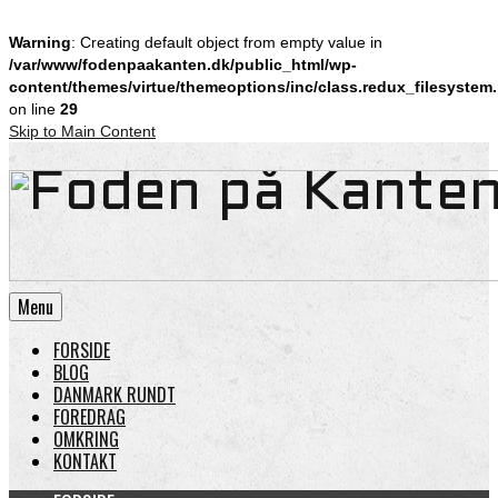
Warning
: Creating default object from empty value in
/var/www/fodenpaakanten.dk/public_html/wp-
content/themes/virtue/themeoptions/inc/class.redux_filesystem
on line
29
Skip to Main Content
Menu
FORSIDE
BLOG
DANMARK RUNDT
FOREDRAG
OMKRING
KONTAKT