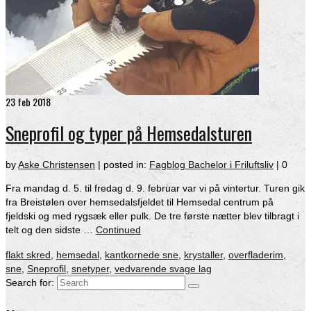
23
feb 2018
Sneprofil og typer på Hemsedalsturen
by
Aske Christensen
|
posted in:
Fagblog Bachelor i Friluftsliv
|
0
Fra mandag d. 5. til fredag d. 9. februar var vi på vintertur. Turen gik
fra Breistølen over hemsedalsfjeldet til Hemsedal centrum på
fjeldski og med rygsæk eller pulk. De tre første nætter blev tilbragt i
telt og den sidste …
Continued
flakt skred
,
hemsedal
,
kantkornede sne
,
krystaller
,
overfladerim
,
sne
,
Sneprofil
,
snetyper
,
vedvarende svage lag
Search for: