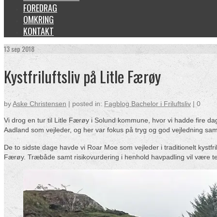
FOREDRAG
OMKRING
KONTAKT
13
sep 2018
Kystfriluftsliv på Litle Færøy
by
Aske Christensen
|
posted in:
Fagblog Bachelor i Friluftsliv
|
0
Vi drog en tur til Litle Færøy i Solund kommune, hvor vi hadde fire da
Aadland som vejleder, og her var fokus på tryg og god vejledning sam
De to sidste dage havde vi Roar Moe som vejleder i traditionelt kystf
Færøy. Træbåde samt risikovurdering i henhold havpadling vil være t