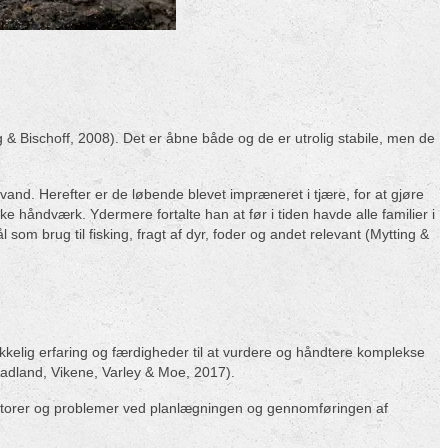
 & Bischoff, 2008). Det er åbne både og de er utrolig stabile, men de
nd. Herefter er de løbende blevet impræneret i tjære, for at gjøre
ke håndværk. Ydermere fortalte han at før i tiden havde alle familier i
m brug til fisking, fragt af dyr, foder og andet relevant (Mytting &
rækkelig erfaring og færdigheder til at vurdere og håndtere komplekse
(Aadland, Vikene, Varley & Moe, 2017).
ofaktorer og problemer ved planlægningen og gennomføringen af