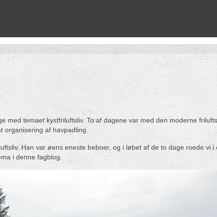
ge med temaet kystfriluftsliv. To af dagene var med den moderne friluftsl
t organisering af havpadling.
riluftsliv. Han var øens eneste beboer, og i løbet af de to dage roede v
ema i denne fagblog.