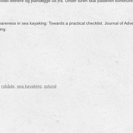
odel difinere og planlægge ud fra. Under turen skal padleren kontinurerl
 awareness in sea kayaking: Towards a practical checklist. Journal of A
ing.
,
robåde
,
sea kayaking
,
solund