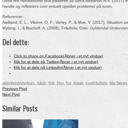
Disse fire riskofaktorer skal padleren så udfra Aadlands m.fl. (2017) m
handle og reflektere over entuelt opstået problemer på turen.
Referencer:
Aadland, E. L., Vikene, O. F., Varley, P., & Moe, V. (2017). Situation
Mytting, I., & Bischoff, A. (2008). Friluftsliv. Oslo: Gyldendal Undervisn
Del dette:
Click to share on Facebook(Åbner i et nyt vindue)
Klik for at dele på Twitter(Åbner i et nyt vindue)
Klik for at dele på LinkedIn(Åbner i et nyt vindue)
aktivitetslederkurs
,
både
,
fisk
,
Hav
,
hvl
,
Kajak
,
kystfriluftsliv
,
litle færøy
Previous Post
Next Post
Similar Posts