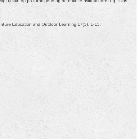
igt tjekke op på forholdene og de enkelte risikofaktorer og tilsids
dventure Education and Outdoor Learning,17(3), 1-13.