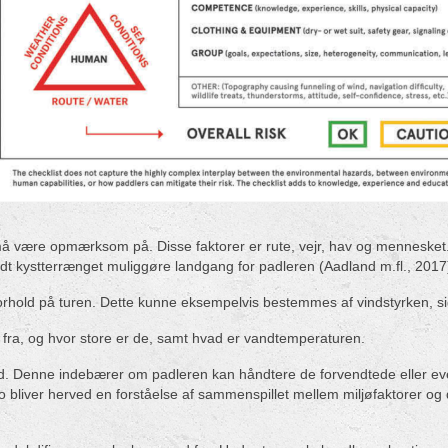
 må være opmærksom på. Disse faktorer er rute, vejr, hav og mennesket. 
idt kystterrænget muliggøre landgang for padleren (Aadland m.fl., 2017
orhold på turen. Dette kunne eksempelvis bestemmes af vindstyrken, s
fra, og hvor store er de, samt hvad er vandtemperaturen.
tid. Denne indebærer om padleren kan håndtere de forvendtede eller eve
liver herved en forståelse af sammenspillet mellem miljøfaktorer og d