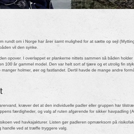
m rundt om i Norge har årer samt mulighed for at sætte op sejl (Mytting
båden vil den synke.
n opover. I overlappet er plankerne nittets sammen så båden holder va
en 100 år gammel model. Den var helt sort af tjære og et utrolig fin styk
anger holmer, øer og fastlandet. Dertil havde de mange andre formål so
t
farervand, kræver det at den individuelle padler eller gruppen har tilst
ruppens færdigheder, og valg af ruten afgørende for sikker havpadling 
ere risikoen ved havkajakturer. Listen gør padleren opmærksom på risik
handle ved at træffe tryggere valg.