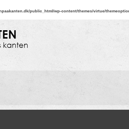
npaakanten.dk/public_html/wp-content/themes/virtue/themeoption