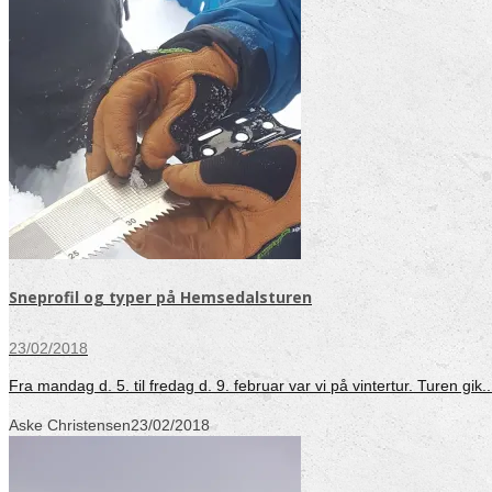
Sneprofil og typer på Hemsedalsturen
23/02/2018
Fra mandag d. 5. til fredag d. 9. februar var vi på vintertur. Turen gik..
Aske Christensen
23/02/2018