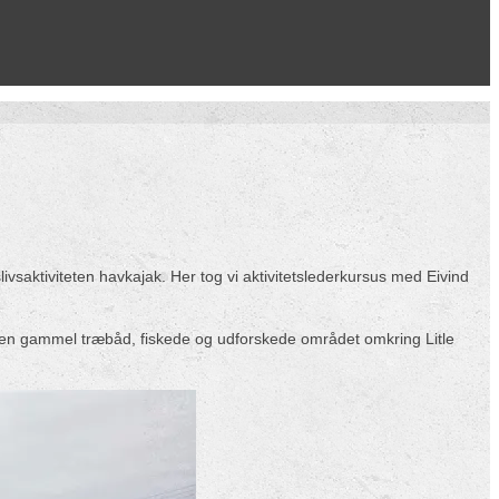
ivsaktiviteten havkajak. Her tog vi aktivitetslederkursus med Eivind
i i en gammel træbåd, fiskede og udforskede området omkring Litle