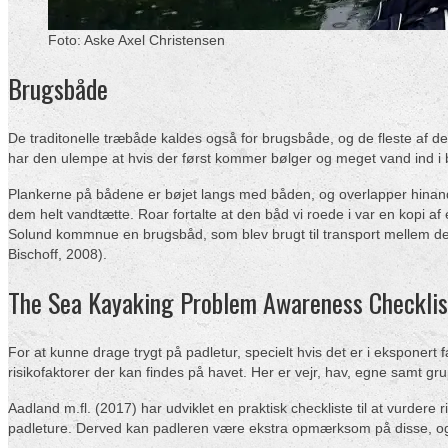
Foto: Aske Axel Christensen
Brugsbåde
De traditonelle træbåde kaldes også for brugsbåde, og de fleste af de
har den ulempe at hvis der først kommer bølger og meget vand ind i 
Plankerne på bådene er bøjet langs med båden, og overlapper hinande
dem helt vandtætte. Roar fortalte at den båd vi roede i var en kopi af 
Solund kommnue en brugsbåd, som blev brugt til transport mellem de m
Bischoff, 2008).
The Sea Kayaking Problem Awareness Checklis
For at kunne drage trygt på padletur, specielt hvis det er i eksponert 
risikofaktorer der kan findes på havet. Her er vejr, hav, egne samt g
Aadland m.fl. (2017) har udviklet en praktisk checkliste til at vurd
padleture. Derved kan padleren være ekstra opmærksom på disse, og 