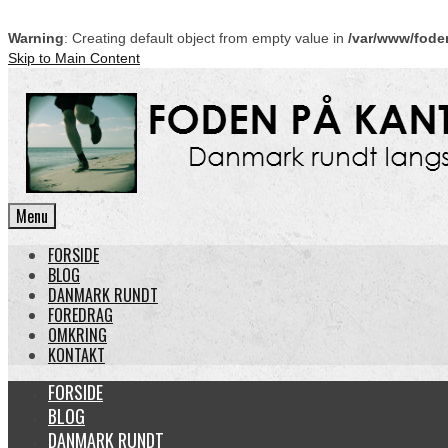
Warning
: Creating default object from empty value in
/var/www/fode
Skip to Main Content
Menu
FORSIDE
BLOG
DANMARK RUNDT
FOREDRAG
OMKRING
KONTAKT
FORSIDE
BLOG
DANMARK RUNDT