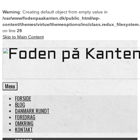
Warning
: Creating default object from empty value in
/var/www/fodenpaakanten.dk/public_html/wp-
content/themes/virtue/themeoptions/inc/class.redux_filesystem
on line
29
Skip to Main Content
Menu
FORSIDE
BLOG
DANMARK RUNDT
FOREDRAG
OMKRING
KONTAKT