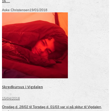
16....
Aske Christensen
19/01/2018
Skredkursus i Vigdalen
15/04/2018
Onsdag d. 28/02 til Torsdag d. 01/03 var vi på skitur til Vigdalen,