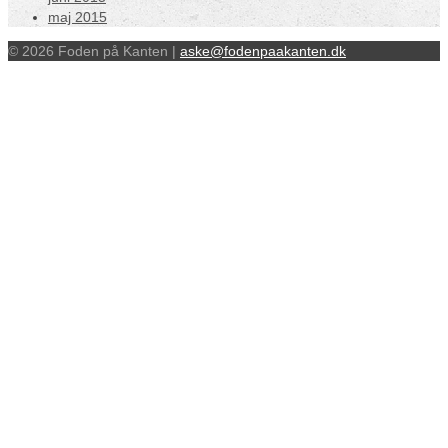
maj 2015
© 2026 Foden på Kanten |
aske@fodenpaakanten.dk