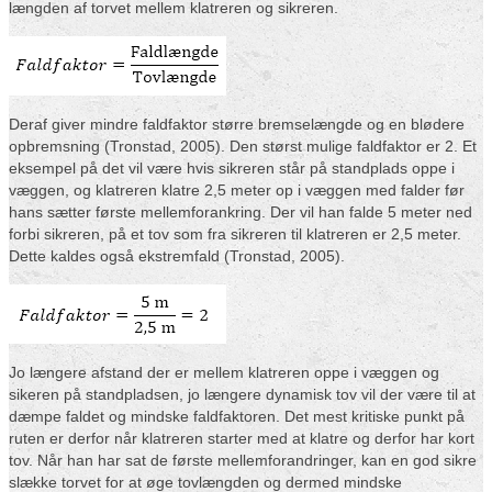
længden af torvet mellem klatreren og sikreren.
Deraf giver mindre faldfaktor større bremselængde og en blødere
opbremsning (Tronstad, 2005). Den størst mulige faldfaktor er 2. Et
eksempel på det vil være hvis sikreren står på standplads oppe i
væggen, og klatreren klatre 2,5 meter op i væggen med falder før
hans sætter første mellemforankring. Der vil han falde 5 meter ned
forbi sikreren, på et tov som fra sikreren til klatreren er 2,5 meter.
Dette kaldes også ekstremfald (Tronstad, 2005).
Jo længere afstand der er mellem klatreren oppe i væggen og
sikeren på standpladsen, jo længere dynamisk tov vil der være til at
dæmpe faldet og mindske faldfaktoren. Det mest kritiske punkt på
ruten er derfor når klatreren starter med at klatre og derfor har kort
tov. Når han har sat de første mellemforandringer, kan en god sikre
slække torvet for at øge tovlængden og dermed mindske