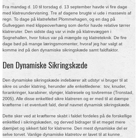
Fra mandag d. 10 til torsdag d. 13 september havde vi fire dage
med klatreundervisning. Tre af dagene brugte vi ude i massevis af
regn. To dage på klatrefeltet Plommehagen, og en dag på
Gullveggen med klippeoverhæng som derfor havde relative tørrer
klatreruter. Den sidste dag var vi inde på klatrevæggen i
Sognehallen, hvor fokus var på mængde og klatreteknik. De fire
dage bød på mange læringsmomenter, hvoraf jeg har valgt at
komme ind på den dynamiske sikringskæde samt faldfaktor.
Den Dynamiske Sikringskæde
Den dynamiske sikringskæde indebærer alt udstyr vi bruger til at
sikre os under klatring, herunder alle enkeltledene: tov, knuder,
forankringer, karabiner, slynger, klatresele og tovbremse (Tronstad,
2005). Alle disse enkeltled sikre klatreren og er med til at dæmpe
kræfterne i et eventuelt fald, deraf navnet dynamisk sikringskæde.
Dette sker ved at kræfterne skabt i faldet fordeles på de forskellige
enkeltled i sikringskæden, og derved bidrager til et meget mere
dæmpet og sikkert fald for klatrerne. Den mest dynamiske del er
selve torvet. Vanlige dynamiske klatretov er lavet til at kunne