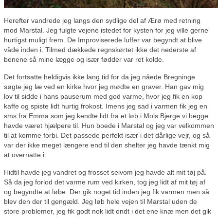
Herefter vandrede jeg langs den sydlige del af Ærø med retning
mod Marstal. Jeg fulgte vejene istedet for kysten for jeg ville gerne
hurtigst muligt frem. De Improviserede luffer var begyndt at blive
våde inden i. Tilmed dækkede regnskørtet ikke det nederste af
benene så mine lægge og især fødder var ret kolde.
Det fortsatte heldigvis ikke lang tid for da jeg nåede Bregninge
søgte jeg læ ved en kirke hvor jeg mødte en graver. Han gav mig
lov til sidde i hans pauserum med god varme, hvor jeg fik en kop
kaffe og spiste lidt hurtig frokost. Imens jeg sad i varmen fik jeg en
sms fra Emma som jeg kendte lidt fra et løb i Mols Bjerge vi begge
havde været hjælpere til. Hun boede i Marstal og jeg var velkommen
til at komme forbi. Det passede perfekt især i det dårlige vejr, og så
var der ikke meget længere end til den shelter jeg havde tænkt mig
at overnatte i.
Hidtil havde jeg vandret og frosset selvom jeg havde alt mit tøj på.
Så da jeg forlod det varme rum ved kirken, tog jeg lidt af mit tøj af
og begyndte at løbe. Der gik noget tid inden jeg fik varmen men så
blev den der til gengæld. Jeg løb hele vejen til Marstal uden de
store problemer, jeg fik godt nok lidt ondt i det ene knæ men det gik