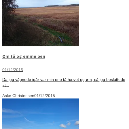
Øm tå og ømme ben
01/12/2015
Da jeg vågnede igår var min ene tå hævet og øm, så jeg besluttede
at...
Aske Christensen
01/12/2015