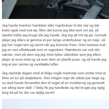
Jeg havde hverken handsker eller regnbukser til det vejr og det
kneb også med nok tøj. Men det kunne jeg ikke lave om på, så
istedet måtte jeg bruge det jeg havde. Jeg tog alt mit tøj på, normalt
plejer jeg ellers at gemme et par lange underbukser og en trøje, så
jeg har noget tørt og varmt når jeg kommer frem. Over benene trak
jeg en sort affaldssæk som et regnskørt. Hænderne var nok det
værste, men på dem tog jeg mine tykke uldsokker som jeg ellers
plejer at sove med og ud over dem en plastik pose, og så havde jeg
mig et par varme og vandtætte luffer.
Jeg startede dagen med at følge nogle markveje som endte med at
blive en tur på skøjtebane. Den megen regn de sidste par dage og
nu slud havde forvandlet den til noget af en muddervej og generelt
var alting bare vådt. I Søby fik jeg handlede og det brugte jeg rigtig
lang tid på for der var dejlig varmt!