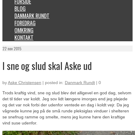
FORSIDE
BLOG
DANMARK RUNDT
FOREDRAG
OMKRING
KONTAKT
22
nov 2015
I sne og slud skal Aske ud
by
Aske Christensen
|
posted in:
Danmark Rundt
|
0
Trods kraftig vind, sne og slud blev det alligevel en god dag, selvom
det til tider var koldt. Jeg sov lidt længere imorges end jeg plejede
og det var nok forbi der udenfor ventede en dag i koldt vejr. Da jeg
vågnede kunne jeg på de små runde pleksiglas vinduer i shelteren
se snefnug ramme og smelte, mens jeg kunne høre den kraftige
vind suse udenfor.