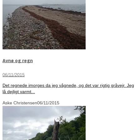
Avnø og regn
06/11/2015
Det regnede imorges da jeg vågnede, og det var rigtig gråvejr. Jeg
lå dejligt varmt...
Aske Christensen
06/11/2015