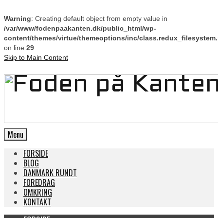
Warning
: Creating default object from empty value in
/var/www/fodenpaakanten.dk/public_html/wp-
content/themes/virtue/themeoptions/inc/class.redux_filesystem
on line
29
Skip to Main Content
Menu
FORSIDE
BLOG
DANMARK RUNDT
FOREDRAG
OMKRING
KONTAKT