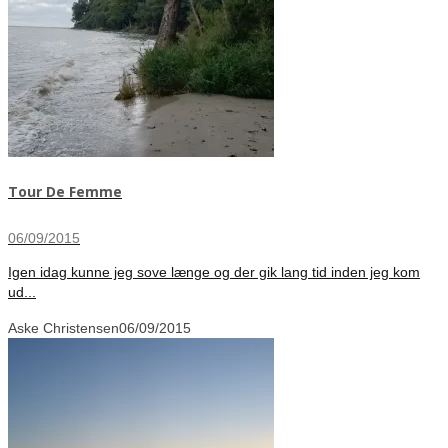
Tour De Femme
06/09/2015
Igen idag kunne jeg sove længe og der gik lang tid inden jeg kom
ud...
Aske Christensen
06/09/2015